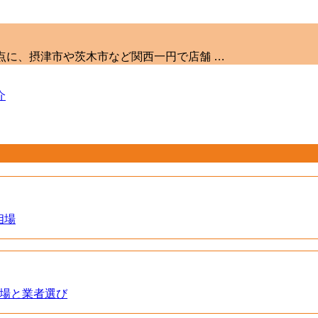
を拠点に、摂津市や茨木市など関西一円で店舗 …
介
相場
相場と業者選び